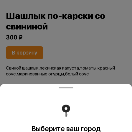
Шашлык по-карски со
свининой
300 ₽
В корзину
Свиной шашлык,пекинская капуста,томаты,красный
соус,маринованные огурцы,белый соус
ИП Араратян Артак Эрнестович
ИП Араратян Артак Эрнестович ИНН 402911116460
ОГРНИП 304402934200117 Юр. адрес: 248000, г.
Калуга, ул. Тульская, д. 34/2 Банковские реквизиты:
Банк: АО "ТИНЬКОФФ БАНК" Р/сч.
40802810700006226194 К/сч. 30101810145250000974
БИК 044525974
Выберите ваш город