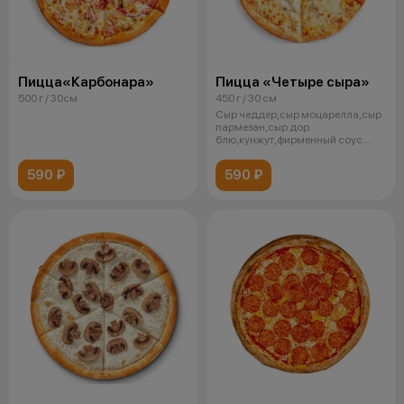
Пицца«Карбонара»
Пицца «Четыре сыра»
500 г / 30см
450 г / 30 см
Сыр чеддер,сыр моцарелла,сыр
пармезан,сыр дор
блю,кунжут,фирменный соус
альфредо
590 ₽
590 ₽