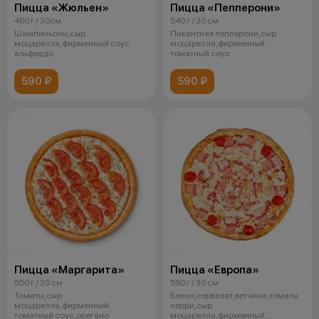
Пицца «Жюльен»
Пицца «Пепперони»
460 г / 30см
540 г / 30 см
Шампиньоны,сыр
Пикантная пепперони,сыр
моцарелла,фирменный соус
моцарелла,фирменный
альфредо
томатный соус
590 ₽
590 ₽
Пицца «Маргарита»
Пицца «Европа»
550 г / 30 см
590 г / 30 см
Томаты,сыр
Бекон,сервелат,ветчина,томаты
моцарелла,фирменный
черри,сыр
томатный соус,орегано
моцарелла,фирменный