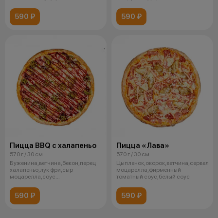
томатный соус
590 ₽
590 ₽
Пицца BBQ с халапеньо
Пицца «Лава»
570 г / 30 см
570 г / 30 см
Буженина,ветчина,бекон,перец
Цыпленок,окорок,ветчина,сервелат,
халапеньо,лук фри,сыр
моцарелла,фирменный
моцарелла,соус
томатный соус,белый соус
барбекю,фирменный томатн
590 ₽
590 ₽