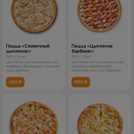
Пицца «Сливочный
Пицца «Цыпленок
цыпленок»
барбекю»
540 г / 30см
600 г / 30см
Цыпленок,сыр моцарелла,соус
Цыпленок,ветчина,томаты,сыр
альфредо,фирменный томатный
моцарелла,фирменный
соус,орегано
томатный соус,соус барбекю
590 ₽
590 ₽