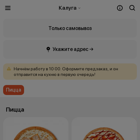
Калуга
Только самовывоз
Укажите адрес →
Начнём
работу
в
10:00.
Оформите
предзаказ,
и
он
отправится
на
кухню
в
первую
очередь!
Пицца
Пицца