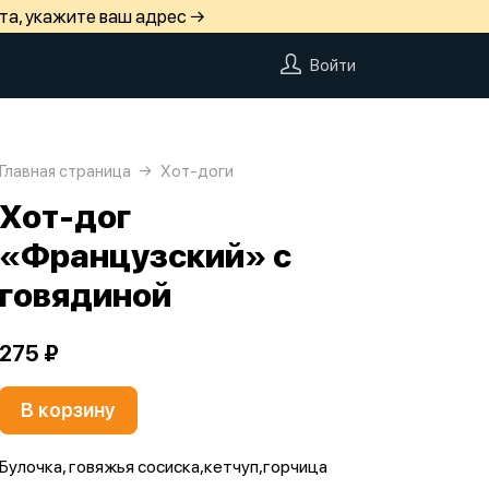
та, укажите ваш адрес →
Войти
Главная страница
Хот-доги
Хот-дог
«Французский» с
говядиной
275 ₽
В корзину
Булочка, говяжья сосиска,кетчуп,горчица