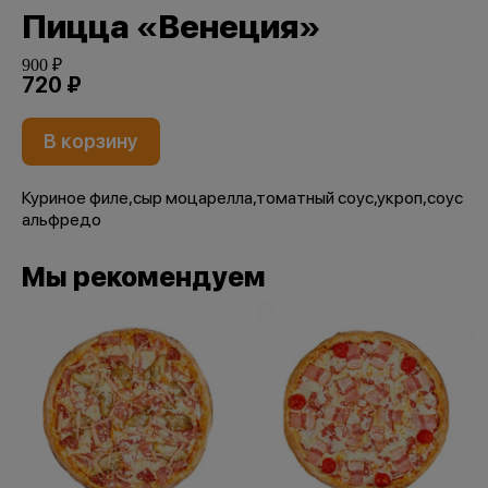
Пицца «Венеция»
900 ₽
720 ₽
В корзину
Куриное филе,сыр моцарелла,томатный соус,укроп,соус
альфредо
Мы рекомендуем