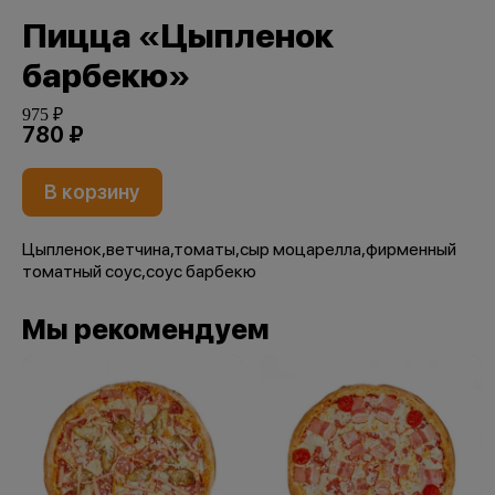
Пицца «Цыпленок
барбекю»
975 ₽
780 ₽
В корзину
Цыпленок,ветчина,томаты,сыр моцарелла,фирменный
томатный соус,соус барбекю
Мы рекомендуем