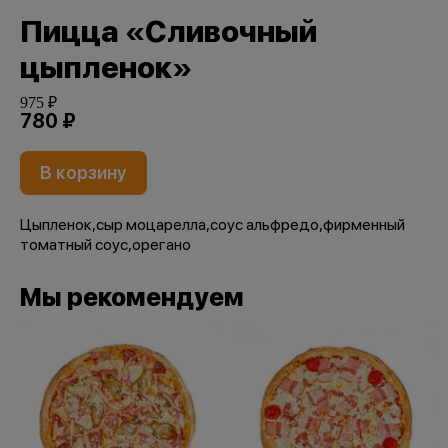
Пицца «Сливочный
цыпленок»
975 ₽
780 ₽
В корзину
Цыпленок,сыр моцарелла,соус альфредо,фирменный
томатный соус,орегано
Мы рекомендуем