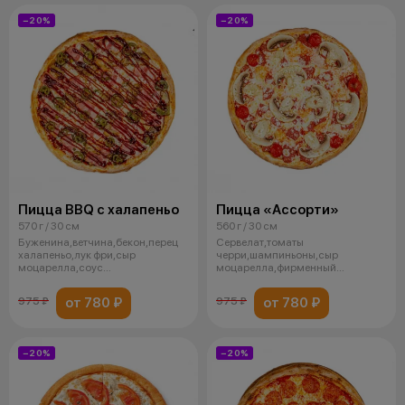
−20%
−20%
Пицца BBQ с халапеньо
Пицца «Ассорти»
570 г / 30 см
560 г / 30 см
Буженина,ветчина,бекон,перец
Сервелат,томаты
халапеньо,лук фри,сыр
черри,шампиньоны,сыр
моцарелла,соус
моцарелла,фирменный
барбекю,фирменный томатн
томатный соус
от 780 ₽
от 780 ₽
975 ₽
975 ₽
−20%
−20%