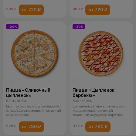
томатный соус,оре
от 720 ₽
от 720 ₽
900 ₽
900 ₽
−20%
−20%
Пицца «Сливочный
Пицца «Цыпленок
цыпленок»
барбекю»
540 г / 30см
600 г / 30см
Цыпленок,сыр моцарелла,соус
Цыпленок,ветчина,томаты,сыр
альфредо,фирменный томатный
моцарелла,фирменный
соус,орегано
томатный соус,соус барбекю
от 780 ₽
от 780 ₽
975 ₽
975 ₽