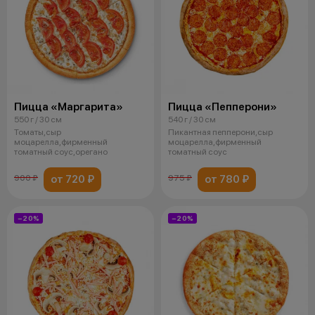
Пицца «Маргарита»
Пицца «Пепперони»
550 г / 30 см
540 г / 30 см
Томаты,сыр
Пикантная пепперони,сыр
моцарелла,фирменный
моцарелла,фирменный
томатный соус,орегано
томатный соус
от 720 ₽
от 780 ₽
900 ₽
975 ₽
−20%
−20%