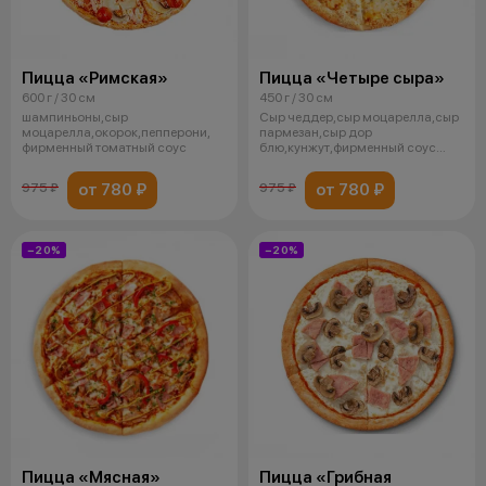
Пицца «Римская»
Пицца «Четыре сыра»
600 г / 30 см
450 г / 30 см
шампиньоны,сыр
Сыр чеддер,сыр моцарелла,сыр
моцарелла,окорок,пепперони,
пармезан,сыр дор
фирменный томатный соус
блю,кунжут,фирменный соус
альфредо
от 780 ₽
от 780 ₽
975 ₽
975 ₽
−20%
−20%
Пицца «Мясная»
Пицца «Грибная