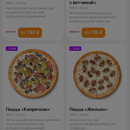
с ветчиной»
600 г / 30 см
530 г / 30см
Цыпленок,ветчина,бекон,сыр
моцарелла,болгарский
Ветчина,шампиньоны,сыр
перец,укроп,фирменный
моцарелла,фирменный соус
томатный соус,соус г
альфредо,томатный соус
от 780 ₽
от 720 ₽
975 ₽
900 ₽
−20%
−20%
Пицца «Капричоза»
Пицца «Жюльен»
530 г / 30см
460 г / 30см
Ветчина,шампиньоны,маринованные
Шампиньоны,сыр
огурчики,маслины,сыр
моцарелла,фирменный соус
моцарелла,фирменный
альфредо