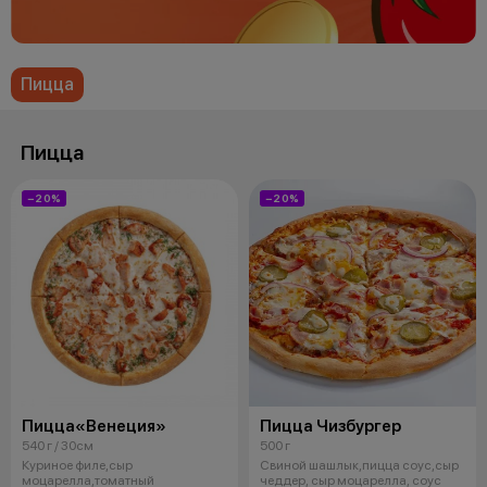
Пицца
Пицца
−20%
−20%
Пицца«Венеция»
Пицца Чизбургер
540 г / 30см
500 г
Куриное филе,сыр
Свиной шашлык,пицца соус,сыр
моцарелла,томатный
чеддер, сыр моцарелла, соус