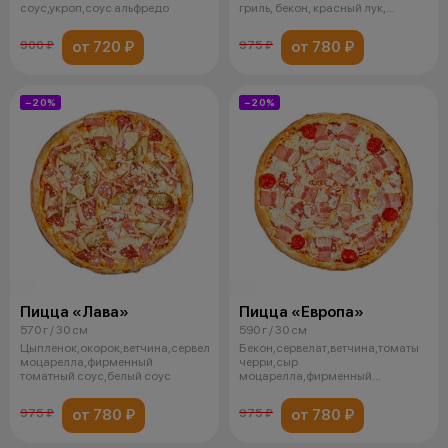
соус,укроп,соус альфредо
гриль, бекон, красный лук,
марино
от 720 ₽
от 780 ₽
900 ₽
975 ₽
−20%
−20%
Пицца «Лава»
Пицца «Европа»
570 г / 30 см
590 г / 30 см
Цыпленок,окорок,ветчина,сервелат,сыр
Бекон,сервелат,ветчина,томаты
моцарелла,фирменный
черри,сыр
томатный соус,белый соус
моцарелла,фирменный
томатный соус
от 780 ₽
от 780 ₽
975 ₽
975 ₽