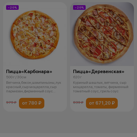
−20%
−20%
Пицца«Карбонара»
Пицца«Деревенская»
500 г / 30см
620 г
Ветчина,бекон,шампиньоны,лук
Куриный шашлык, ветчина, сыр
красный,сыр моцарелла,сыр
моцарелла, томаты, фирменный
пармезан,фирменный соус
томатный соус, гриль соус
альфредо
от 780 ₽
от 671,20 ₽
975 ₽
839 ₽